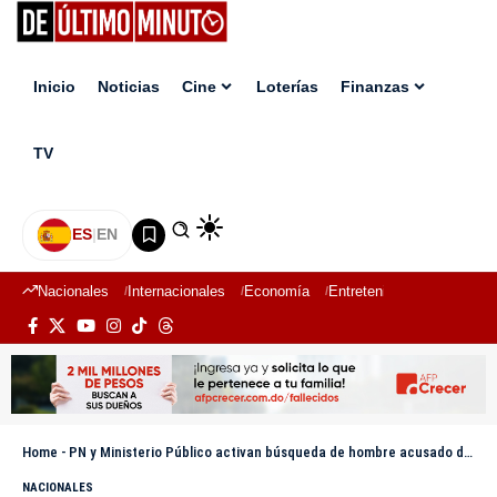
Inicio
Noticias
Cine
Loterías
Finanzas
TV
ES
|
EN
Nacionales
Internacionales
Economía
Entretenimiento
Deport
Home
-
PN y Ministerio Público activan búsqueda de hombre acusado de agredir y amenazar de muerte a su expareja en Cotuí
NACIONALES