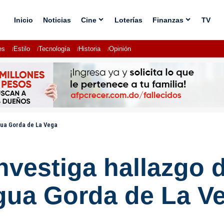
Inicio
Noticias
Cine
Loterías
Finanzas
TV
es
Estilo
Tecnología
Historia
Opinión
agua Gorda de La Vega
investiga hallazgo
agua Gorda de La V