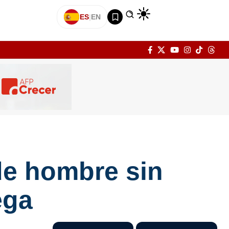
ES
|
EN
 de hombre sin
ega