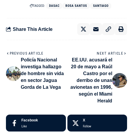
TAGGED:
DASAC
ROSA SANTOS
SANTIAGO
Share This Article
PREVIOUS ARTICLE
NEXT ARTICLE
Policía Nacional
EE.UU. acusará el
investiga hallazgo
20 de mayo a Raúl
de hombre sin vida
Castro por el
en sector Jagua
derribo de unas
Gorda de La Vega
avionetas en 1996,
según el Miami
Herald
Facebook
X
Like
Follow