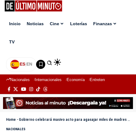
Inicio
Noticias
Cine
Loterías
Finanzas
TV
ES
|
EN
Nacionales
Internacionales
Economía
Entretenimiento
Deport
Home
-
Gobierno celebrará masivo acto para agasajar miles de madres con más de 3 mil regalos en la Gran Arena del Cibao
NACIONALES