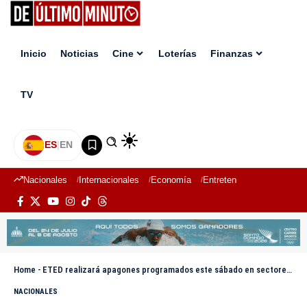
Inicio
Noticias
Cine
Loterías
Finanzas
TV
ES
|
EN
Nacionales
Internacionales
Economía
Entretenimiento
Deport
Home
-
ETED realizará apagones programados este sábado en sectores del DN y Santo Domingo
NACIONALES