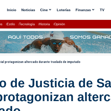
Inicio
Noticias
Cine
Loterías
Finanzas
TV
es
Estilo
Tecnología
Historia
Opinión
icial protagonizan altercado durante traslado de imputado
o de Justicia de Sa
 protagonizan alter
tado