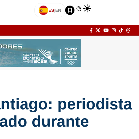
ES
|
EN
ntiago: periodista
cado durante