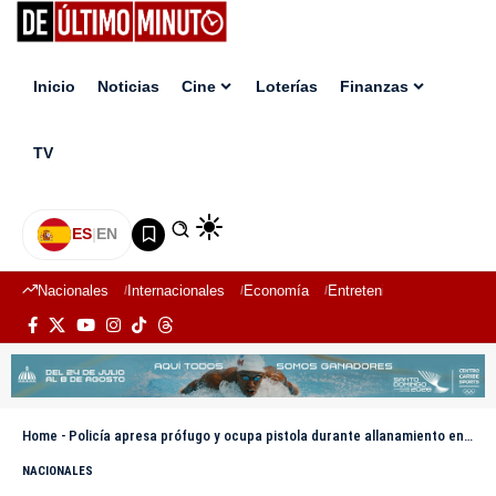
Inicio
Noticias
Cine
Loterías
Finanzas
TV
ES
|
EN
Nacionales
Internacionales
Economía
Entretenimiento
Deport
Home
-
Policía apresa prófugo y ocupa pistola durante allanamiento en Las Matas de Santa Cruz
NACIONALES