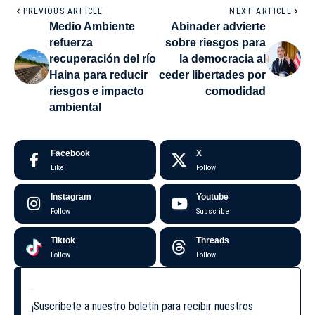
PREVIOUS ARTICLE
NEXT ARTICLE
Medio Ambiente
Abinader advierte
refuerza
sobre riesgos para
recuperación del río
la democracia al
Haina para reducir
ceder libertades por
riesgos e impacto
comodidad
ambiental
Facebook
X
Like
Follow
Instagram
Youtube
Follow
Subscribe
Tiktok
Threads
Follow
Follow
¡Suscríbete a nuestro boletín para recibir nuestros