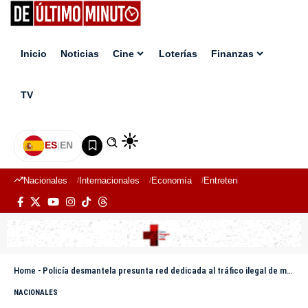
Inicio
Noticias
Cine
Loterías
Finanzas
TV
ES
|
EN
Nacionales
Internacionales
Economía
Entretenimiento
Deport
Home
-
Policía desmantela presunta red dedicada al tráfico ilegal de motocicletas hacia Elías Piña
NACIONALES