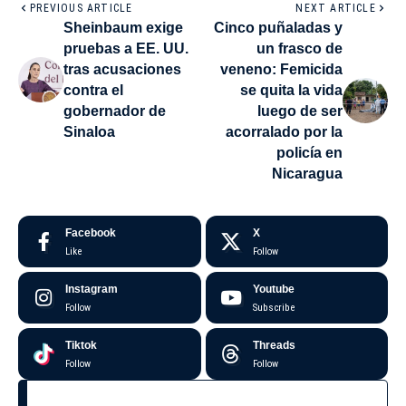
PREVIOUS ARTICLE
NEXT ARTICLE
Sheinbaum exige
Cinco puñaladas y
pruebas a EE. UU.
un frasco de
tras acusaciones
veneno: Femicida
contra el
se quita la vida
gobernador de
luego de ser
Sinaloa
acorralado por la
policía en
Nicaragua
Facebook
X
Like
Follow
Instagram
Youtube
Follow
Subscribe
Tiktok
Threads
Follow
Follow