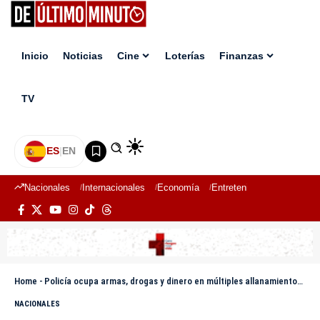
Inicio
Noticias
Cine
Loterías
Finanzas
TV
ES
|
EN
Nacionales
Internacionales
Economía
Entretenimiento
Deport
Home
-
Policía ocupa armas, drogas y dinero en múltiples allanamientos en La Vega
NACIONALES