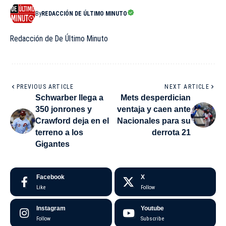
By
REDACCIÓN DE ÚLTIMO MINUTO
Redacción de De Último Minuto
PREVIOUS ARTICLE
NEXT ARTICLE
Schwarber llega a
Mets desperdician
350 jonrones y
ventaja y caen ante
Crawford deja en el
Nacionales para su
terreno a los
derrota 21
Gigantes
Facebook
X
Like
Follow
Instagram
Youtube
Follow
Subscribe