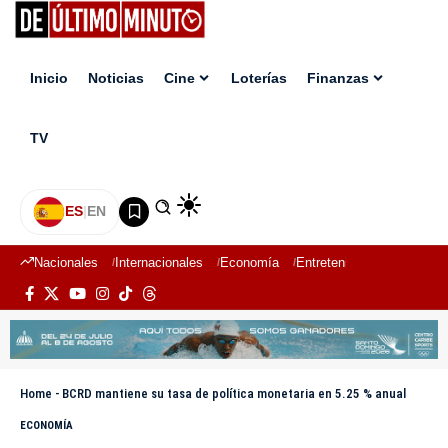
Inicio
Noticias
Cine
Loterías
Finanzas
TV
ES
|
EN
Nacionales
Internacionales
Economía
Entretenimiento
Deport
Home
-
BCRD mantiene su tasa de política monetaria en 5.25 % anual
ECONOMÍA