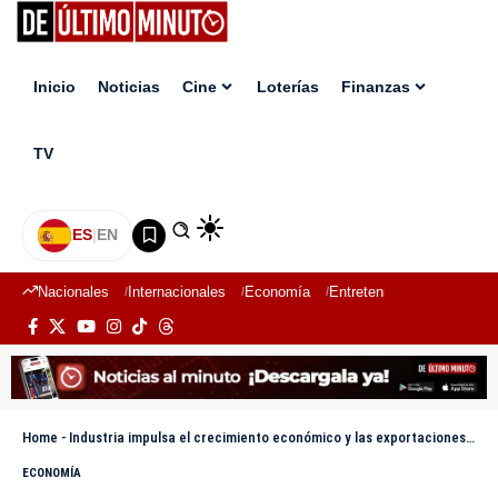
Inicio
Noticias
Cine
Loterías
Finanzas
TV
ES
|
EN
Nacionales
Internacionales
Economía
Entretenimiento
Deport
Home
-
Industria impulsa el crecimiento económico y las exportaciones, afirma presidente de la AIRD
ECONOMÍA