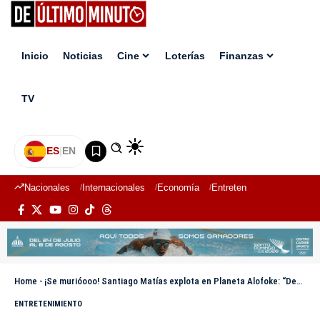
Inicio
Noticias
Cine
Loterías
Finanzas
TV
ES
|
EN
Nacionales
Internacionales
Economía
Entretenimiento
Deport
Home
-
¡Se murióooo! Santiago Matías explota en Planeta Alofoke: “Desde hoy le retiro mi apoyo; esperaba más de usted” ¿A quién será?
ENTRETENIMIENTO