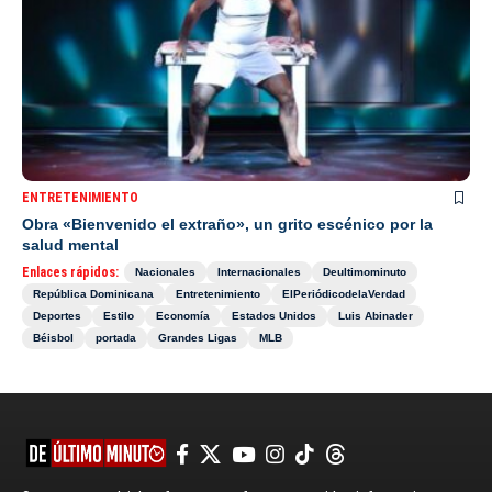
ENTRETENIMIENTO
Obra «Bienvenido el extraño», un grito escénico por la
salud mental
Enlaces rápidos:
Nacionales
Internacionales
Deultimominuto
República Dominicana
Entretenimiento
ElPeriódicodelaVerdad
Deportes
Estilo
Economía
Estados Unidos
Luis Abinader
Béisbol
portada
Grandes Ligas
MLB