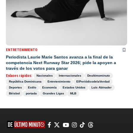
ENTRETENIMIENTO
Periodista Laurie Marie Santos avanza a la final de la
competencia Next Runway Star 2026; pide la apoyen a
través de los votos para ganar
Enlaces rápidos:
Nacionales
Internacionales
Deultimominuto
República Dominicana
Entretenimiento
ElPeriódicodelaVerdad
Deportes
Estilo
Economía
Estados Unidos
Luis Abinader
Béisbol
portada
Grandes Ligas
MLB