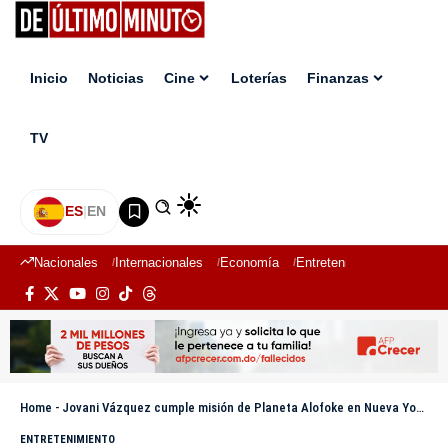
Inicio
Noticias
Cine
Loterías
Finanzas
TV
ES
|
EN
Nacionales
Internacionales
Economía
Entretenimiento
Deport
Home
-
Jovani Vázquez cumple misión de Planeta Alofoke en Nueva York y regresa con habichuelas con dulce
ENTRETENIMIENTO