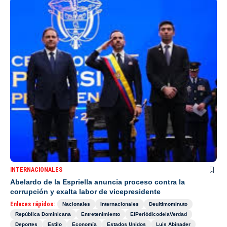
INTERNACIONALES
Abelardo de la Espriella anuncia proceso contra la
corrupción y exalta labor de vicepresidente
Enlaces rápidos:
Nacionales
Internacionales
Deultimominuto
República Dominicana
Entretenimiento
ElPeriódicodelaVerdad
Deportes
Estilo
Economía
Estados Unidos
Luis Abinader