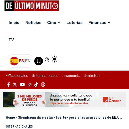
Inicio
Noticias
Cine
Loterías
Finanzas
TV
ES
|
EN
Nacionales
Internacionales
Economía
Entretenimiento
Deport
Home
-
Sheinbaum dice estar «fuerte» pese a las acusaciones de EE.UU. contra el gobernador de Sinaloa
INTERNACIONALES