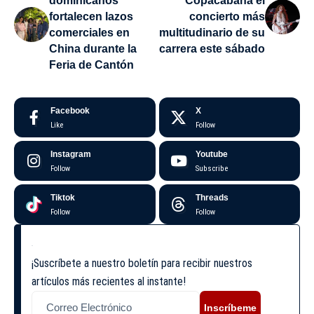
dominicanos
Copacabana el
fortalecen lazos
concierto más
comerciales en
multitudinario de su
China durante la
carrera este sábado
Feria de Cantón
Facebook
X
Like
Follow
Instagram
Youtube
Follow
Subscribe
Tiktok
Threads
Follow
Follow
¡Suscríbete a nuestro boletín para recibir nuestros
artículos más recientes al instante!
Inscríbeme