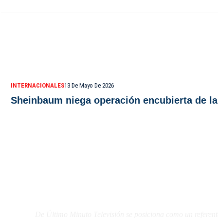
INTERNACIONALES
13 De Mayo De 2026
Sheinbaum niega operación encubierta de la 
De Último Minuto TV
De Último Minuto Televisión se posiciona como un referent