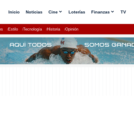
Inicio
Noticias
Cine
Loterías
Finanzas
TV
es
Estilo
Tecnología
Historia
Opinión