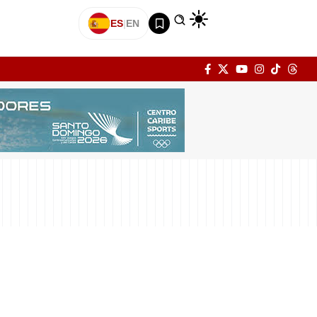
ES
|
EN