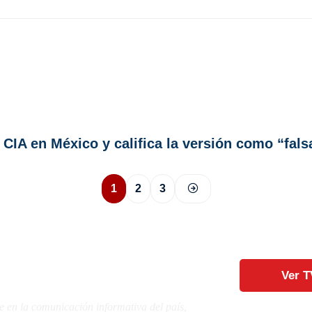
CIA en México y califica la versión como “fals
1
2
3
Ver T
e en la comunicación informativa del país,