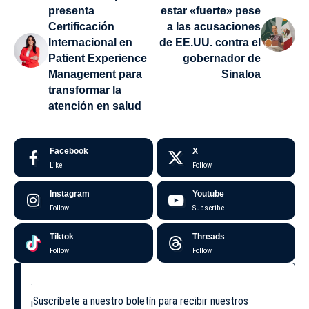
presenta
estar «fuerte» pese
Certificación
a las acusaciones
Internacional en
de EE.UU. contra el
Patient Experience
gobernador de
Management para
Sinaloa
transformar la
atención en salud
Facebook
X
Like
Follow
Instagram
Youtube
Follow
Subscribe
Tiktok
Threads
Follow
Follow
¡Suscríbete a nuestro boletín para recibir nuestros