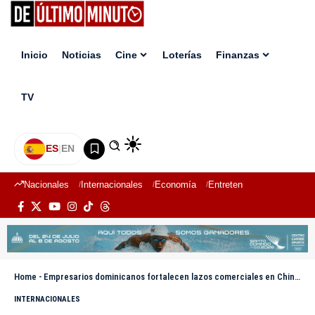
Inicio
Noticias
Cine
Loterías
Finanzas
TV
ES
|
EN
Nacionales
Internacionales
Economía
Entretenimiento
Deport
Home
-
Empresarios dominicanos fortalecen lazos comerciales en China durante la Feria de Cantón
INTERNACIONALES