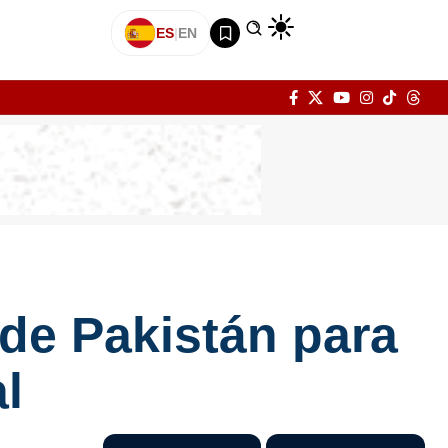
ES
|
EN
de Pakistán para
l