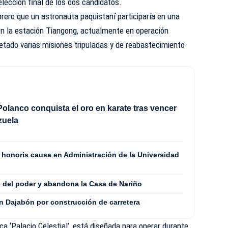
elección final de los dos candidatos.
rero que un astronauta paquistaní participaría en una
en la estación Tiangong, actualmente en operación
etado varias misiones tripuladas y de reabastecimiento
olanco conquista el oro en karate tras vencer
zuela
o honoris causa en Administración de la Universidad
 del poder y abandona la Casa de Nariño
n Dajabón por construcción de carretera
ca ‘Palacio Celestial’, está diseñada para operar durante