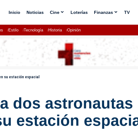
Inicio
Noticias
Cine
Loterías
Finanzas
TV
es
Estilo
Tecnología
Historia
Opinión
en su estación espacial
a dos astronautas 
su estación espacia