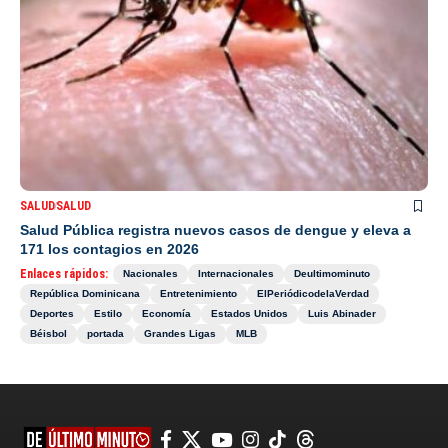
SALUD
SALUD
Salud Pública registra nuevos casos de dengue y eleva a
171 los contagios en 2026
Enlaces rápidos:
Nacionales
Internacionales
Deultimominuto
República Dominicana
Entretenimiento
ElPeriódicodelaVerdad
Deportes
Estilo
Economía
Estados Unidos
Luis Abinader
Béisbol
portada
Grandes Ligas
MLB