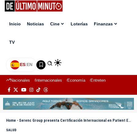
Inicio
Noticias
Cine
Loterías
Finanzas
TV
ES
|
EN
Nacionales
Internacionales
Economía
Entretenimiento
Deport
Home
-
Serenc Group presenta Certificación Internacional en Patient Experience Management para transformar la atención en salud
SALUD