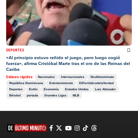
DEPORTES
«Al principio estuvo reñido el juego, pero luego cogió
fuerza», afirma Cristóbal Marte tras el oro de las Reinas del
Caribe
Enlaces rápidos:
Nacionales
Internacionales
Deultimominuto
República Dominicana
Entretenimiento
ElPeriódicodelaVerdad
Deportes
Estilo
Economía
Estados Unidos
Luis Abinader
Béisbol
portada
Grandes Ligas
MLB