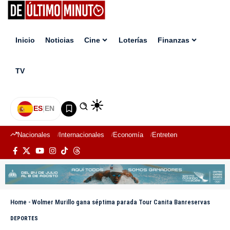
Inicio
Noticias
Cine
Loterías
Finanzas
TV
ES
|
EN
Nacionales
Internacionales
Economía
Entretenimiento
Deport
Home
-
Wolmer Murillo gana séptima parada Tour Canita Banreservas
DEPORTES