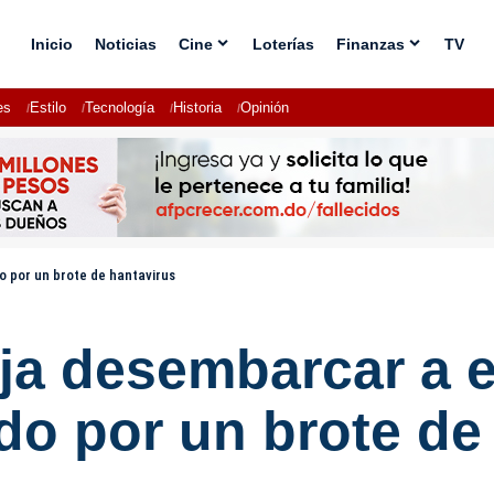
Inicio
Noticias
Cine
Loterías
Finanzas
TV
es
Estilo
Tecnología
Historia
Opinión
 por un brote de hantavirus
ja desembarcar a 
do por un brote de