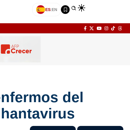
ES
|
EN
enfermos del
 hantavirus