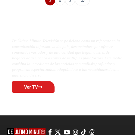
1
2
3
De Último Minuto TV
De Último Minuto Televisión se posiciona como un referente en la
comunicación informativa del país, destacándose por ofrecer
contenidos variados y de alta calidad que llegan a miles de
hogares dominicanos a través de múltiples plataformas. Este medio
combina la inmediatez de las noticias con análisis profundos y
programas especializados, adaptándose a las necesidades de una
audiencia diversa.
Ver TV