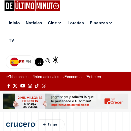
Inicio
Noticias
Cine
Loterías
Finanzas
TV
ES
|
EN
Nacionales
Internacionales
Economía
Entretenimiento
Deport
crucero