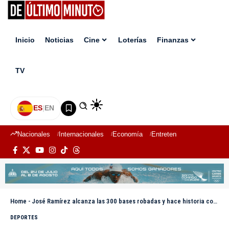
Inicio
Noticias
Cine
Loterías
Finanzas
TV
ES
|
EN
Nacionales
Internacionales
Economía
Entretenimiento
Deport
Home
-
José Ramírez alcanza las 300 bases robadas y hace historia con Cleveland en MLB
DEPORTES