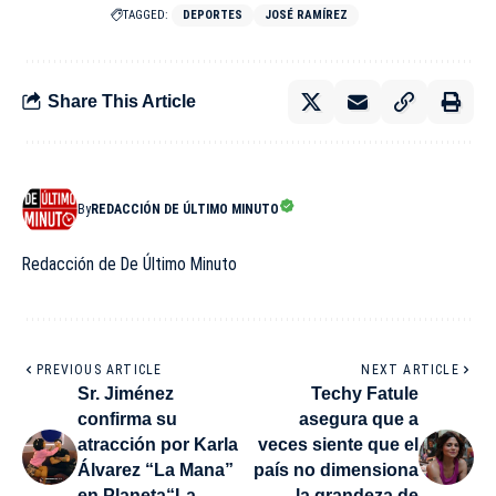
TAGGED:
DEPORTES
JOSÉ RAMÍREZ
Share This Article
By
REDACCIÓN DE ÚLTIMO MINUTO
Redacción de De Último Minuto
PREVIOUS ARTICLE
NEXT ARTICLE
Sr. Jiménez
Techy Fatule
confirma su
asegura que a
atracción por Karla
veces siente que el
Álvarez “La Mana”
país no dimensiona
en Planeta“La
la grandeza de