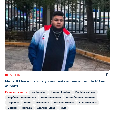
DEPORTES
MenaRD hace historia y conquista el primer oro de RD en
eSports
Enlaces rápidos:
Nacionales
Internacionales
Deultimominuto
República Dominicana
Entretenimiento
ElPeriódicodelaVerdad
Deportes
Estilo
Economía
Estados Unidos
Luis Abinader
Béisbol
portada
Grandes Ligas
MLB