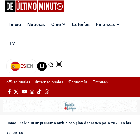
Inicio
Noticias
Cine
Loterías
Finanzas
TV
ES
|
EN
Nacionales
Internacionales
Economía
Entretenimiento
Deport
Home
-
Kelvin Cruz presenta ambicioso plan deportivo para 2026 en histórica reunión con la crónica deportiva dominicana
DEPORTES