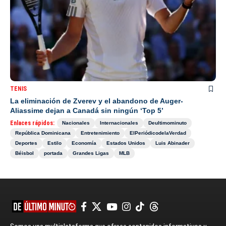
TENIS
La eliminación de Zverev y el abandono de Auger-
Aliassime dejan a Canadá sin ningún ‘Top 5’
Enlaces rápidos:
Nacionales
Internacionales
Deultimominuto
República Dominicana
Entretenimiento
ElPeriódicodelaVerdad
Deportes
Estilo
Economía
Estados Unidos
Luis Abinader
Béisbol
portada
Grandes Ligas
MLB