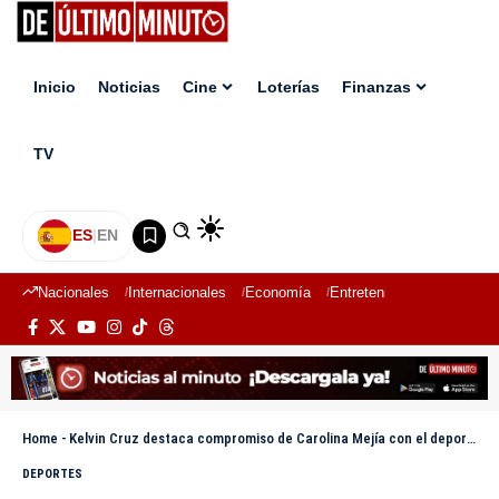
Inicio
Noticias
Cine
Loterías
Finanzas
TV
ES
|
EN
Nacionales
Internacionales
Economía
Entretenimiento
Deport
Home
-
Kelvin Cruz destaca compromiso de Carolina Mejía con el deporte durante inauguración del Malecón Deportivo
DEPORTES