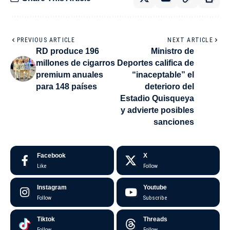
PREVIOUS ARTICLE
NEXT ARTICLE
RD produce 196
Ministro de
millones de cigarros
Deportes califica de
premium anuales
“inaceptable” el
para 148 países
deterioro del
Estadio Quisqueya
y advierte posibles
sanciones
Facebook
X
Like
Follow
Instagram
Youtube
Follow
Subscribe
Tiktok
Threads
Follow
Follow