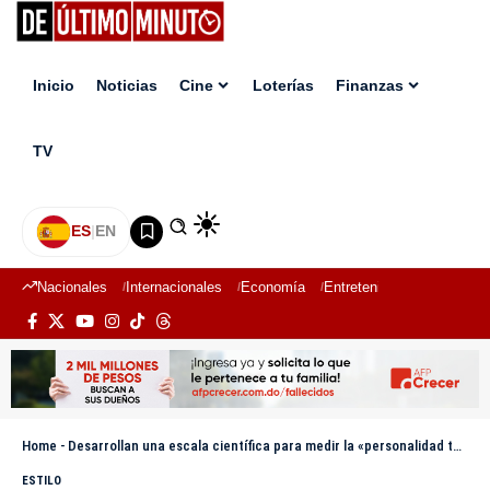
Inicio
Noticias
Cine
Loterías
Finanzas
TV
ES
|
EN
Nacionales
Internacionales
Economía
Entretenimiento
Deport
Home
-
Desarrollan una escala científica para medir la «personalidad tóxica»
ESTILO