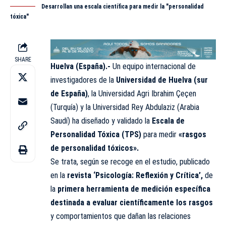
Desarrollan una escala científica para medir la "personalidad
tóxica"
SHARE
Huelva (España).-
Un equipo internacional de
investigadores de la
Universidad de Huelva (sur
de España)
, la Universidad Agri Ibrahim Çeçen
(Turquía) y la Universidad Rey Abdulaziz (Arabia
Saudí) ha diseñado y validado la
Escala de
Personalidad Tóxica (TPS)
para medir
«rasgos
de personalidad tóxicos».
Se trata, según se recoge en el estudio, publicado
en la
revista ‘Psicología: Reflexión y Crítica’,
de
la
primera herramienta de medición específica
destinada a evaluar científicamente los rasgos
y comportamientos que dañan las relaciones