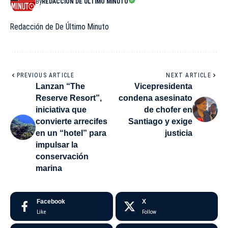
By
REDACCIÓN DE ÚLTIMO MINUTO
Redacción de De Último Minuto
PREVIOUS ARTICLE
NEXT ARTICLE
Lanzan “The
Vicepresidenta
Reserve Resort”,
condena asesinato
iniciativa que
de chofer en
convierte arrecifes
Santiago y exige
en un “hotel” para
justicia
impulsar la
conservación
marina
Facebook
X
Like
Follow