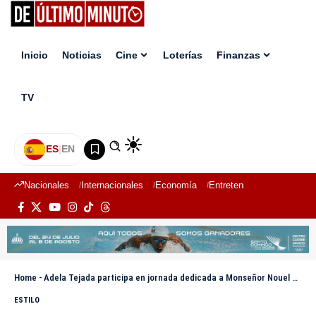
Inicio
Noticias
Cine
Loterías
Finanzas
TV
ES
|
EN
Nacionales
Internacionales
Economía
Entretenimiento
Deport
Home
-
Adela Tejada participa en jornada dedicada a Monseñor Nouel en la Feria Regional del Libro y la Cultura Cibao 2026
ESTILO