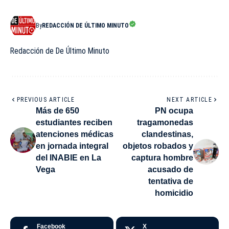
By
REDACCIÓN DE ÚLTIMO MINUTO
Redacción de De Último Minuto
PREVIOUS ARTICLE
NEXT ARTICLE
Más de 650
PN ocupa
estudiantes reciben
tragamonedas
atenciones médicas
clandestinas,
en jornada integral
objetos robados y
del INABIE en La
captura hombre
Vega
acusado de
tentativa de
homicidio
Facebook
X