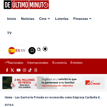
Inicio
Noticias
Cine
Loterías
Finanzas
TV
ES
|
EN
Nacionales
Internacionales
Economía
Entretenimiento
Deport
Home
-
Lao Sastrería Privada es reconocida como Empresa Caribeña del Año en Costa Rica
ESTILO