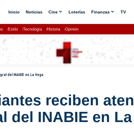
Inicio
Noticias
Cine
Loterías
Finanzas
TV
es
Estilo
Tecnología
Historia
Opinión
ral del INABIE en La Vega
iantes reciben ate
al del INABIE en L