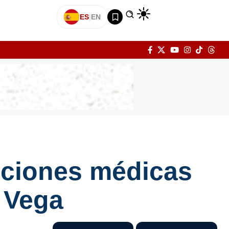
ES
|
EN
nciones médicas
a Vega