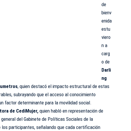
de
bienv
enida
estu
viero
n a
carg
o de
Darli
ng
mpumetros
, quien destacó el impacto estructural de estas
erables, subrayando que el acceso al conocimiento
un factor determinante para la movilidad social.
ctora de CediMujer,
quien habló en representación de
 general del Gabinete de Políticas Sociales de la
e los participantes, señalando que cada certificación