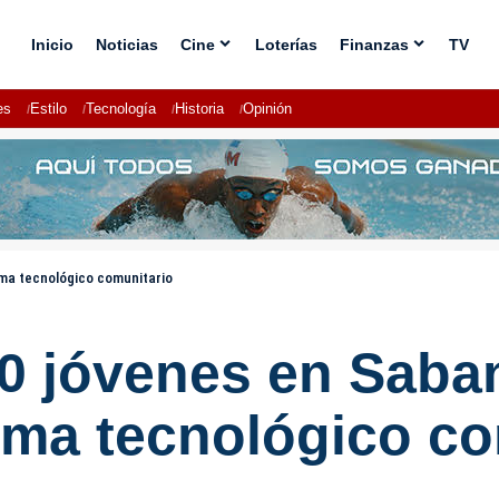
Inicio
Noticias
Cine
Loterías
Finanzas
TV
es
Estilo
Tecnología
Historia
Opinión
ema tecnológico comunitario
50 jóvenes en Saba
ema tecnológico co