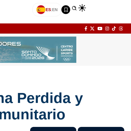
ES
|
EN
na Perdida y
munitario