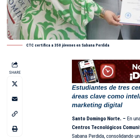
CTC certifica a 350 jóvenes en Sabana Perdida
SHARE
Estudiantes de tres c
áreas clave como inteli
marketing digital
Santo Domingo Norte. –
En una
Centros Tecnológicos Comunit
Sabana Perdida, consolidando una