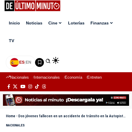
Inicio
Noticias
Cine
Loterías
Finanzas
TV
ES
|
EN
Nacionales
Internacionales
Economía
Entretenimiento
Deport
Home
-
Dos jóvenes fallecen en un accidente de tránsito en la Autopista Duarte km 20
NACIONALES