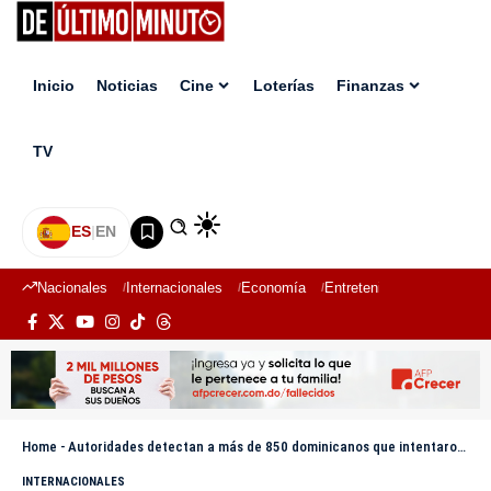
Inicio
Noticias
Cine
Loterías
Finanzas
TV
ES
|
EN
Nacionales
Internacionales
Economía
Entretenimiento
Deport
Home
-
Autoridades detectan a más de 850 dominicanos que intentaron viajar a Europa con identidad colombiana falsa
INTERNACIONALES