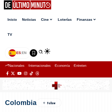
Inicio
Noticias
Cine
Loterías
Finanzas
TV
ES
|
EN
Nacionales
Internacionales
Economía
Entretenimiento
Deport
Colombia