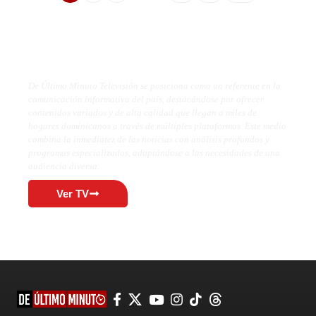
De Último Minuto TV
De Último Minuto Televisión se posiciona como un referente en la
comunicación informativa del país, destacándose por ofrecer
contenidos variados y de alta calidad que llegan a miles de
hogares dominicanos a través de múltiples plataformas. Este medio
combina la inmediatez de las noticias con análisis profundos y
programas especializados, adaptándose a las necesidades de una
audiencia diversa.
Ver TV