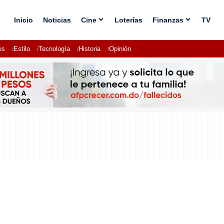
Inicio
Noticias
Cine
Loterías
Finanzas
TV
es
Estilo
Tecnología
Historia
Opinión