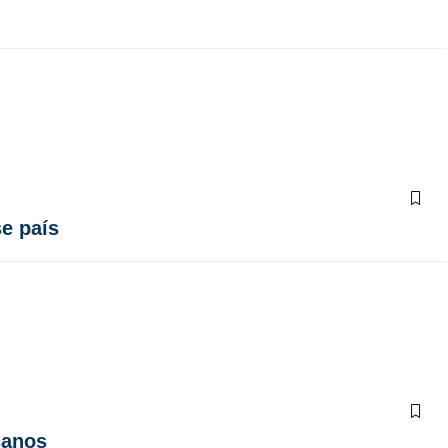
e país
canos