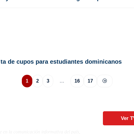
falta de cupos para estudiantes dominicanos
1
2
3
…
16
17
Ver T
e en la comunicación informativa del país,