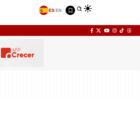
ES
|
EN