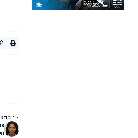
ARTICLE
es
on