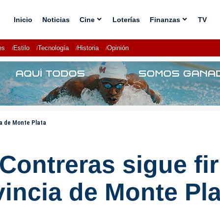
Inicio
Noticias
Cine
Loterías
Finanzas
TV
es
Estilo
Tecnología
Historia
Opinión
ia de Monte Plata
Contreras sigue fi
vincia de Monte Pla