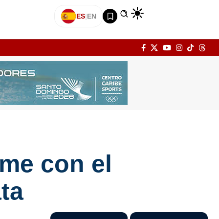
ES
|
EN
rme con el
ta