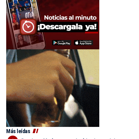
Más leídas