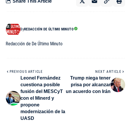
Share This Article
By
REDACCIÓN DE ÚLTIMO MINUTO
Redacción de De Último Minuto
PREVIOUS ARTICLE
NEXT ARTICLE
Leonel Fernández
Trump niega tener
cuestiona posible
prisa por alcanzar
fusión del MESCyT
un acuerdo con Irán
con el Minerd y
propone
modernización de la
UASD