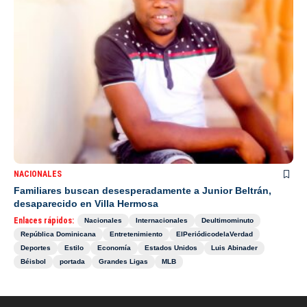
NACIONALES
Familiares buscan desesperadamente a Junior Beltrán,
desaparecido en Villa Hermosa
Enlaces rápidos:
Nacionales
Internacionales
Deultimominuto
República Dominicana
Entretenimiento
ElPeriódicodelaVerdad
Deportes
Estilo
Economía
Estados Unidos
Luis Abinader
Béisbol
portada
Grandes Ligas
MLB