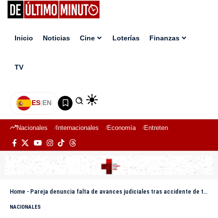
Inicio
Noticias
Cine
Loterías
Finanzas
TV
ES
|
EN
Nacionales
Internacionales
Economía
Entretenimiento
Deport
Home
-
Pareja denuncia falta de avances judiciales tras accidente de tránsito en Azua
NACIONALES