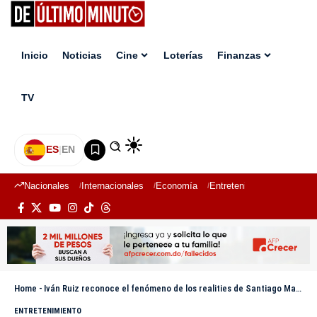
Inicio
Noticias
Cine
Loterías
Finanzas
TV
ES
|
EN
Nacionales
Internacionales
Economía
Entretenimiento
Deport
Home
-
Iván Ruiz reconoce el fenómeno de los realities de Santiago Matías y su impacto en la televisión dominicana
ENTRETENIMIENTO