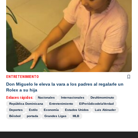
ENTRETENIMIENTO
Don Miguelo le eleva la vara a los padres al regalarle un
Rolex a su hija
Enlaces rápidos:
Nacionales
Internacionales
Deultimominuto
República Dominicana
Entretenimiento
ElPeriódicodelaVerdad
Deportes
Estilo
Economía
Estados Unidos
Luis Abinader
Béisbol
portada
Grandes Ligas
MLB