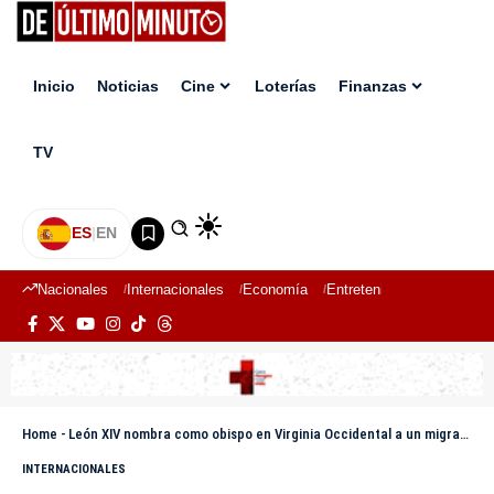
Inicio
Noticias
Cine
Loterías
Finanzas
TV
ES
|
EN
Nacionales
Internacionales
Economía
Entretenimiento
Deport
Home
-
León XIV nombra como obispo en Virginia Occidental a un migrante salvadoreño crítico con Trump
INTERNACIONALES