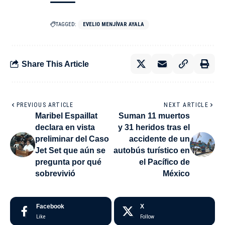
TAGGED:
EVELIO MENJÍVAR AYALA
Share This Article
PREVIOUS ARTICLE
NEXT ARTICLE
Maribel Espaillat
Suman 11 muertos
declara en vista
y 31 heridos tras el
preliminar del Caso
accidente de un
Jet Set que aún se
autobús turístico en
pregunta por qué
el Pacífico de
sobrevivió
México
Facebook
X
Like
Follow