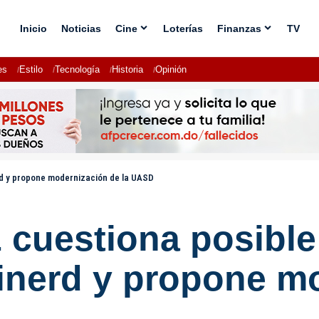
Inicio
Noticias
Cine
Loterías
Finanzas
TV
es
Estilo
Tecnología
Historia
Opinión
rd y propone modernización de la UASD
cuestiona posible 
nerd y propone mo