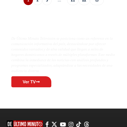
1
2
3
…
21
22
De Último Minuto TV
De Último Minuto Televisión se posiciona como un referente en la
comunicación informativa del país, destacándose por ofrecer
contenidos variados y de alta calidad que llegan a miles de
hogares dominicanos a través de múltiples plataformas. Este medio
combina la inmediatez de las noticias con análisis profundos y
programas especializados, adaptándose a las necesidades de una
audiencia diversa.
Ver TV