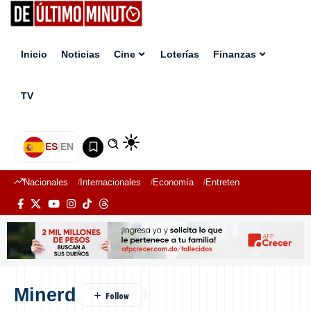
Inicio
Noticias
Cine
Loterías
Finanzas
TV
ES
|
EN
Nacionales
Internacionales
Economía
Entretenimiento
Deport
Minerd