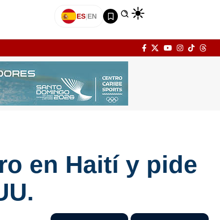
ES
|
EN
ro en Haití y pide
UU.