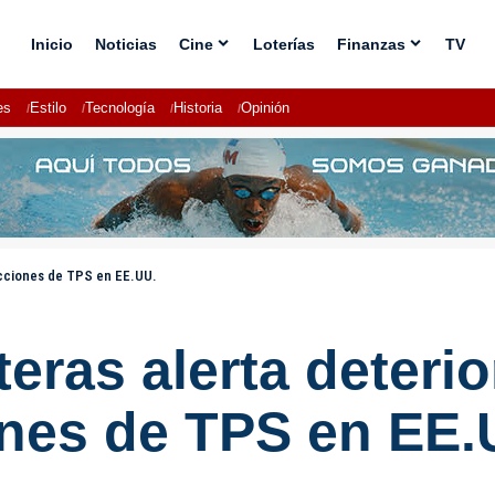
Inicio
Noticias
Cine
Loterías
Finanzas
TV
es
Estilo
Tecnología
Historia
Opinión
ecciones de TPS en EE.UU.
ras alerta deterio
ones de TPS en EE.