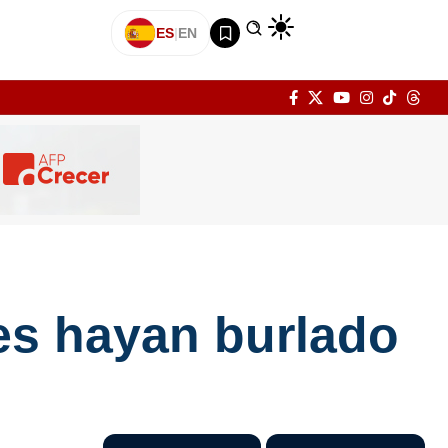
ES
|
EN
es hayan burlado