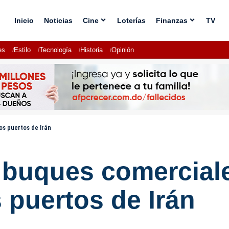
Inicio
Noticias
Cine
Loterías
Finanzas
TV
es
Estilo
Tecnología
Historia
Opinión
os puertos de Irán
 buques comercial
 puertos de Irán