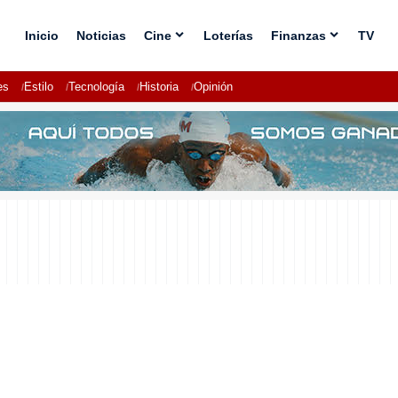
Inicio
Noticias
Cine
Loterías
Finanzas
TV
es
Estilo
Tecnología
Historia
Opinión