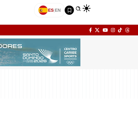
ES
|
EN