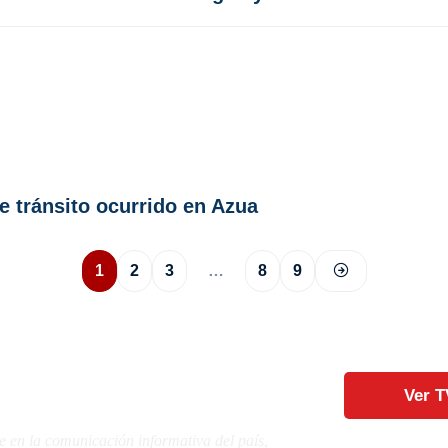
de tránsito ocurrido en Azua
1
2
3
…
8
9
Ver T
e en la comunicación informativa del país,