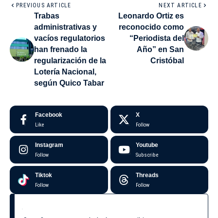
PREVIOUS ARTICLE
NEXT ARTICLE
Trabas
Leonardo Ortiz es
administrativas y
reconocido como
vacíos regulatorios
“Periodista del
han frenado la
Año” en San
regularización de la
Cristóbal
Lotería Nacional,
según Quico Tabar
Facebook
X
Like
Follow
Instagram
Youtube
Follow
Subscribe
Tiktok
Threads
Follow
Follow