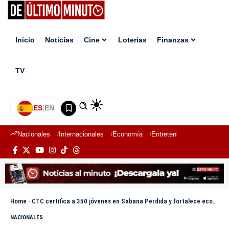
Inicio
Noticias
Cine
Loterías
Finanzas
TV
ES
|
EN
Nacionales
Internacionales
Economía
Entretenimiento
Deport
Home
-
CTC certifica a 350 jóvenes en Sabana Perdida y fortalece ecosistema tecnológico comunitario
NACIONALES