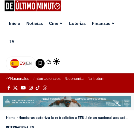
Inicio
Noticias
Cine
Loterías
Finanzas
TV
ES
|
EN
Nacionales
Internacionales
Economía
Entretenimiento
Deport
Home
-
Honduras autoriza la extradición a EEUU de un nacional acusado de agresión sexual infantil
INTERNACIONALES