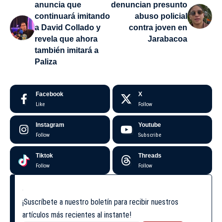
anuncia que
denuncian presunto
continuará imitando
abuso policial
a David Collado y
contra joven en
revela que ahora
Jarabacoa
también imitará a
Paliza
Facebook
X
Like
Follow
Instagram
Youtube
Follow
Subscribe
Tiktok
Threads
Follow
Follow
¡Suscríbete a nuestro boletín para recibir nuestros
artículos más recientes al instante!