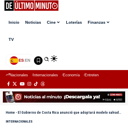
Inicio
Noticias
Cine
Loterías
Finanzas
TV
ES
|
EN
Nacionales
Internacionales
Economía
Entretenimiento
Deport
Home
-
El Gobierno de Costa Rica anunció que adoptará modelo salvadoreño para reformar gestión en cárceles
INTERNACIONALES