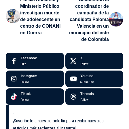
Ministerio Público
coordinador de
investigan muerte
campaña de la
de adolescente en
candidata Paloma
centro de CONANI
Valencia en un
en Guerra
municipio del este
de Colombia
Facebook
X
Like
Follow
Instagram
Youtube
Follow
Subscribe
Tiktok
Threads
Follow
Follow
¡Suscríbete a nuestro boletín para recibir nuestros
artículos más recientes al instante!