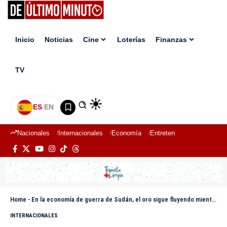
Inicio
Noticias
Cine
Loterías
Finanzas
TV
ES
|
EN
Nacionales
Internacionales
Economía
Entretenimiento
Deport
Home
-
En la economía de guerra de Sudán, el oro sigue fluyendo mientras los mineros arriesgan el mercurio y el colapso
INTERNACIONALES