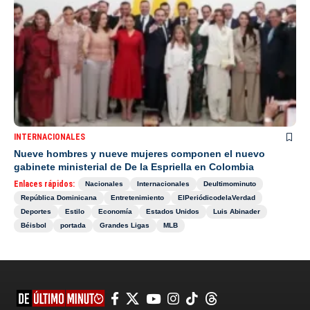
INTERNACIONALES
Nueve hombres y nueve mujeres componen el nuevo
gabinete ministerial de De la Espriella en Colombia
Enlaces rápidos:
Nacionales
Internacionales
Deultimominuto
República Dominicana
Entretenimiento
ElPeriódicodelaVerdad
Deportes
Estilo
Economía
Estados Unidos
Luis Abinader
Béisbol
portada
Grandes Ligas
MLB