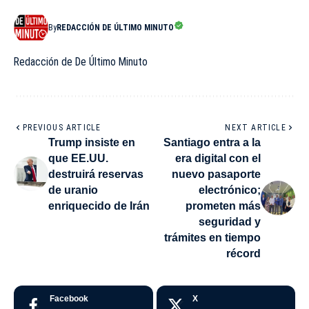
By
REDACCIÓN DE ÚLTIMO MINUTO
Redacción de De Último Minuto
PREVIOUS ARTICLE
NEXT ARTICLE
Trump insiste en
Santiago entra a la
que EE.UU.
era digital con el
destruirá reservas
nuevo pasaporte
de uranio
electrónico;
enriquecido de Irán
prometen más
seguridad y
trámites en tiempo
récord
Facebook
X