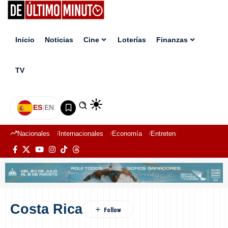
Inicio
Noticias
Cine
Loterías
Finanzas
TV
ES
|
EN
Nacionales
Internacionales
Economía
Entretenimiento
Deport
Costa Rica