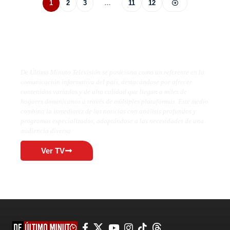
1
2
3
…
11
12
De Último Minuto TV
De Último Minuto Televisión se posiciona como un referente en la
comunicación informativa del país, destacándose por ofrecer
contenidos variados y de alta calidad que llegan a miles de
hogares dominicanos a través de múltiples plataformas. Este medio
combina la inmediatez de las noticias con análisis profundos y
programas especializados, adaptándose a las necesidades de una
audiencia diversa.
Ver TV