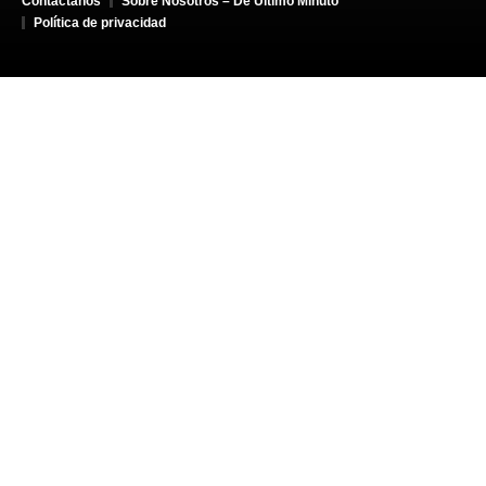
Contáctanos
Sobre Nosotros – De Último Minuto
Política de privacidad