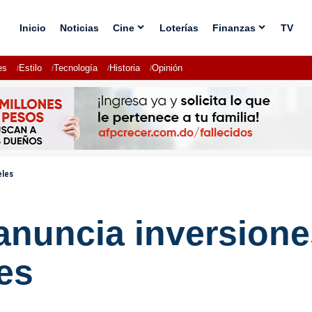
Inicio
Noticias
Cine
Loterías
Finanzas
TV
es
Estilo
Tecnología
Historia
Opinión
eles
 anuncia inversione
es