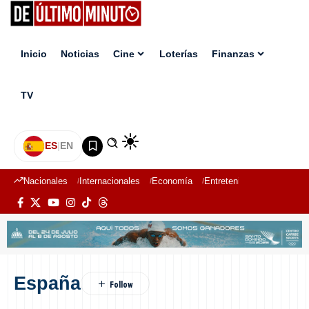
Inicio
Noticias
Cine
Loterías
Finanzas
TV
ES
|
EN
Nacionales
Internacionales
Economía
Entretenimiento
Deport
España