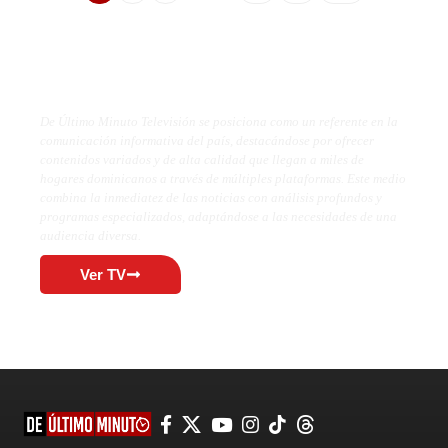
De Último Minuto TV
De Último Minuto Televisión se posiciona como un referente en la
comunicación informativa del país, destacándose por ofrecer
contenidos variados y de alta calidad que llegan a miles de
hogares dominicanos a través de múltiples plataformas. Este medio
combina la inmediatez de las noticias con análisis profundos y
programas especializados, adaptándose a las necesidades de una
audiencia diversa.
Ver TV