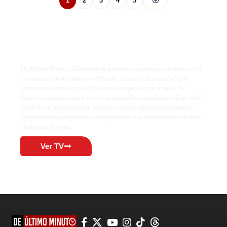
1
2
3
4
5
De Último Minuto TV
De Último Minuto Televisión se posiciona como un referente en la
comunicación informativa del país, destacándose por ofrecer
contenidos variados y de alta calidad que llegan a miles de
hogares dominicanos a través de múltiples plataformas. Este medio
combina la inmediatez de las noticias con análisis profundos y
programas especializados, adaptándose a las necesidades de una
audiencia diversa.
Ver TV