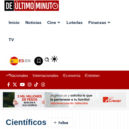
Inicio
Noticias
Cine
Loterías
Finanzas
TV
ES
|
EN
Nacionales
Internacionales
Economía
Entretenimiento
Deport
Científicos