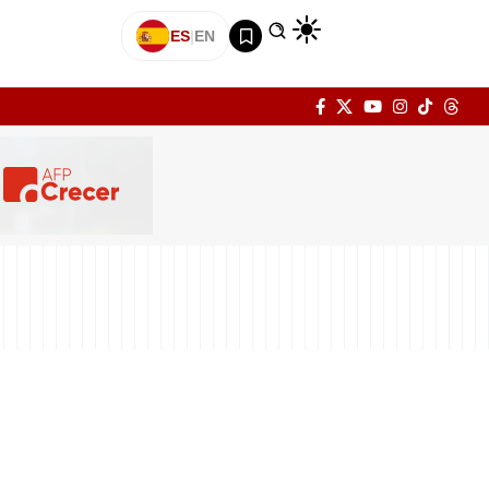
ES
|
EN