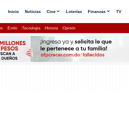
Inicio
Noticias
Cine
Loterías
Finanzas
TV
es
Estilo
Tecnología
Historia
Opinión