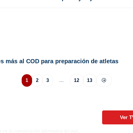
es más al COD para preparación de atletas
1
2
3
…
12
13
Ver T
e en la comunicación informativa del país,